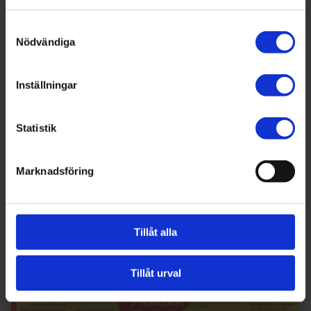
Socialt entreprenörskap
Samtyckesval
Med detta läromedel får högstadieelever
Nödvändiga
planera, genomföra och utvärdera en
uppgift som hjälper någon i deras
Inställningar
närsamhälle.
Statistik
Visa material
Marknadsföring
Tillåt alla
Tillåt urval