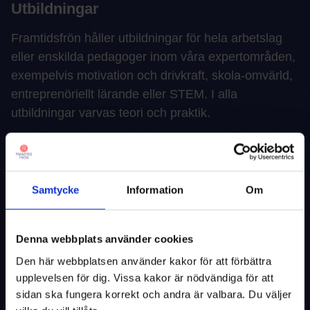
Utbildningar
Framtidsfrön håller utbildningar för hela arbetslag
eller enskilda pedagoger inom våra expertområden,
exempelvis motivation och drivkraft, skola-omvärld,
entreprenöriellt lärande eller STEM. I alla
utbildningar varvas teori och praktik.
Läs mer
Samtycke
Information
Om
Läromedel
Våra material fokuserar på öppna uppgifter med en
Denna webbplats använder cookies
verklig mottagare utanför klassrummet. Det
Den här webbplatsen använder kakor för att förbättra
innehåller komponenter som vässar elevernas
upplevelsen för dig. Vissa kakor är nödvändiga för att
förmågor att arbeta i grupp, deras kommunikativa
sidan ska fungera korrekt och andra är valbara. Du väljer
förmågor och utgår ifrån ett upplägg där eleverna är