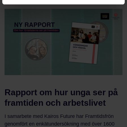
Rapport om hur unga ser på
framtiden och arbetslivet
I samarbete med Kairos Future har Framtidsfrön
genomfört en enkätundersökning med över 1600