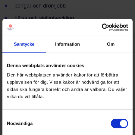
pengar och drömjobb
hälsa och självutveckling
ensamhet och framtidstro
värderingar och samhällsengagemang
Samtycke
Information
Om
Varje kapitel avslutas med en reflekterande
Denna webbplats använder cookies
kommentar från Framtidsfrön, baserad på våra
Den här webbplatsen använder kakor för att förbättra
erfarenheter av att möta tusentals elever och
upplevelsen för dig. Vissa kakor är nödvändiga för att
pedagoger varje år.
sidan ska fungera korrekt och andra är valbara. Du väljer
vilka du vill tillåta.
Vi hoppas att rapporten ska bli en värdefull källa
till insikt, samtal och vidare arbete med
elevperspektiv och framtidskompetenser.
Samtyckesval
Nödvändiga