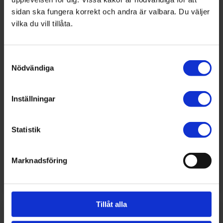
sidan ska fungera korrekt och andra är valbara. Du väljer
Elever skapar, skriver och säljer –
vilka du vill tillåta.
Rekordår för Skapa en bok
I fredags fylldes Värmlands bokfestival av
Samtyckesval
stolta elever, färgglada bokomslag och
Nödvändiga
inspirerande berättelser. För nionde året i rad
deltog Framtidsfrön med projektet Skapa en
Inställningar
bok, där elever får planera, skriva, formge
och sälja sina egna böcker. I år slog projektet
Statistik
rekord: hela 14 böcker skapades, nästan
dubbelt så många som i fjol.
Läs mer
Marknadsföring
Tillåt alla