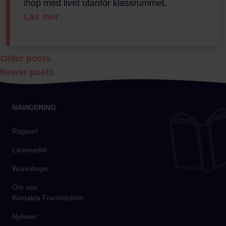
ihop med livet utanför klassrummet.
Läs mer
Posts
Older posts
Newer posts
navigation
NAVIGERING
Rapport
Läromedel
Workshops
Om oss
Kontakta Framtidsfrön
Nyheter