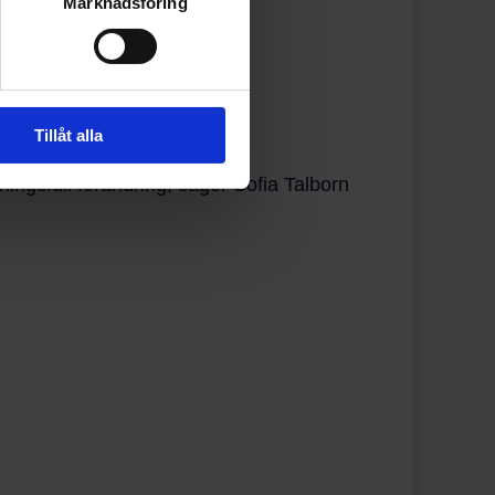
Marknadsföring
farenhet av att arbeta med
Tillåt alla
ningsfull förändring, säger Sofia Talborn