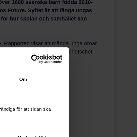
 över 1600 svenska barn födda 2010-
s Future. Syftet är att fånga ungas
 för hur skolan och samhället kan
tiv. Rapporten visar att många unga oroar
Sofia Talborn Björkvi, verksamhetschef
Om
ändiga för att sidan ska