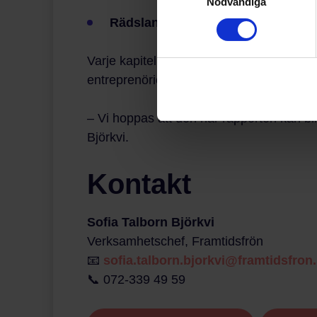
Nödvändiga
Rädslan för ensamhet är utbredd, sä
Varje kapitel i rapporten avslutas med r
entreprenöriellt lärande och elevdelaktig
– Vi hoppas att den här rapporten kan bli 
Björkvi.
Kontakt
Sofia Talborn Björkvi
Verksamhetschef, Framtidsfrön
📧
sofia.talborn.bjorkvi@framtidsfron
📞 072-339 49 59