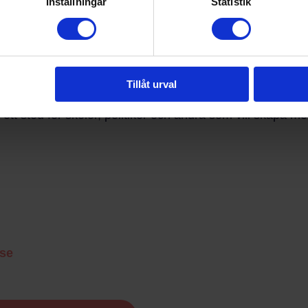
Inställningar
Statistik
rskilt bland tjejer.
eflektioner från Framtidsfrön, baserade på deras långa er
het i grundskolan.
Tillåt urval
ett stöd för skolor, politiker och andra som vill skapa me
.se