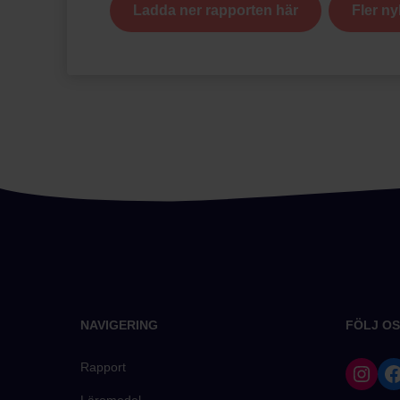
Ladda ner rapporten här
Fler ny
NAVIGERING
FÖLJ OS
Rapport
Läromedel