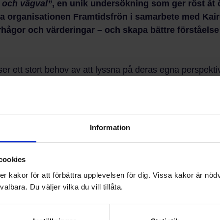
 och vägval”
, en unik undersökning som ger röst åt
a organisationen Framtidsfrön i samarbete med Kairo
hågor och värderingar – och skapa bättre förståelse
 ser ett stort behov av att lyssna på deras egna perspek
å att de har en stark vilja att lyckas och må bra, säger 
 rapporten:
Information
lön är det viktigaste i framtida arbetsliv.
cookies
n och unga överlag rör sig allt mindre.
kakor för att förbättra upplevelsen för dig. Vissa kakor är nödv
lbara. Du väljer vilka du vill tillåta.
arta eget företag.
 viljan att ta ansvar för sig själv är hög.