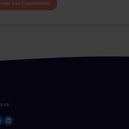
heter från Framtidsfrön
S PÅ