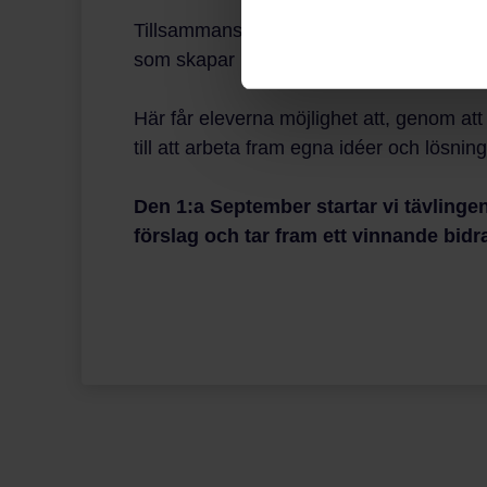
Tillsammans med Embracer Group har vi p
som skapar möjligheten att lösa riktiga u
Här får eleverna möjlighet att, genom att 
till att arbeta fram egna idéer och lösni
Den 1:a September startar vi tävling
förslag och tar fram ett vinnande bidra