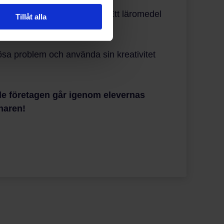
äromedel
Skarpa Uppdrag
– Ett läromedel
Tillåt alla
 lösa problem och använda sin kreativitet
nde företagen går igenom elevernas
nnaren!