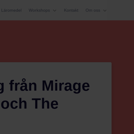
Läromedel
Workshops
Kontakt
Om oss
g från Mirage
 och The