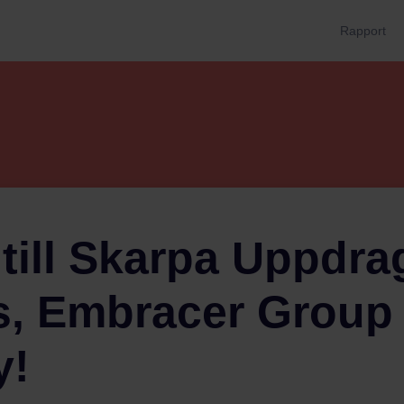
Rapport
till Skarpa Uppdra
, Embracer Group
y!