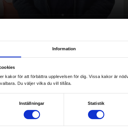
rs/spelare över hela världen – en gigantisk må
Information
evernas hjälp att nå!
cookies
rytering redan nu, men också i framtiden och det behöv
kakor för att förbättra upplevelsen för dig. Vissa kakor är nödv
e!
lbara. Du väljer vilka du vill tillåta.
gamers världen över behövs också kompetenta diversifier
Inställningar
Statistik
 framtidens utbud av spel.
el?