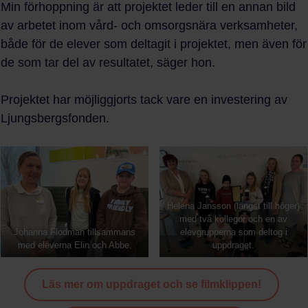
Min förhoppning är att projektet leder till en annan bild
av arbetet inom vård- och omsorgsnära verksamheter,
både för de elever som deltagit i projektet, men även för
de som tar del av resultatet, säger hon.
Projektet har möjliggjorts tack vare en investering av
Ljungsbergsfonden.
Helena Jansson (längst till höger)
med två kollegor och en av
Johanna Flodman tillsammans
elevgrupperna som deltog i
med eleverna Elin och Abbe.
uppdraget.
Läs mer om uppdraget och se filmklippen!