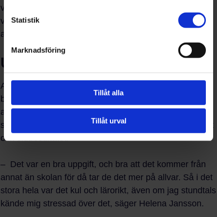
väl kom på hur de skulle utforma sina filmer så var det
Statistik
väldigt roligt och de gick in för det och hjälpte varandra
att filma.
Marknadsföring
Utmaning ger utveckling
Att göra något nytt gör att vi utmanas att tänka i nya
Tillåt alla
banor, men det tar också mer tankekraft och energi i
anspråk. Trots att samtliga lärare upplevde projektet
Tillåt urval
som bitvis stressande är de alla nöjda med deltagandet
och slutresultatet.
– Det var en bra uppgift, och bra att det kommer från
annat än skolan för då tar de det mer på allvar. Så i det
stora hela var det kul och lärorikt, även om jag stundtals
kände mig stressad över det, säger Helena Jansson.