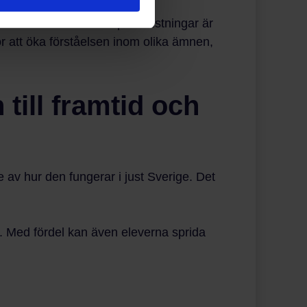
sa ämnen. När det är språkbristningar är
ör att öka förståelsen inom olika ämnen,
till framtid och
 av hur den fungerar i just Sverige. Det
sig. Med fördel kan även eleverna sprida