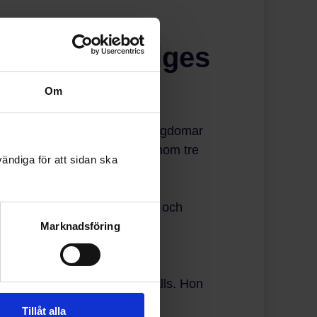
skap om Sveriges
Om
 att främja integration för ungdomar
mtidsfröns uppgift var att genom tre
ändiga för att sidan ska
 lära sig språket, få ett jobb och
a upplägget, säger Elin Ulván,
Marknadsföring
kintroduktionsprogrammet hålls. Hon
Tillåt alla