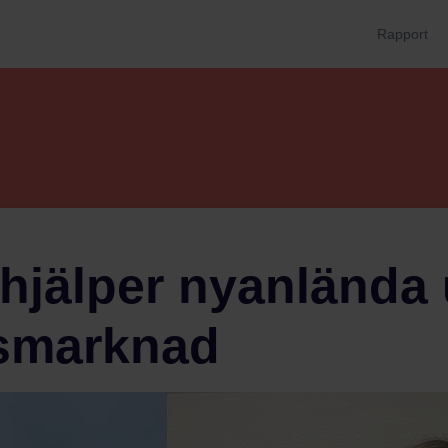
Rapport
hjälper nyanlända 
tsmarknad