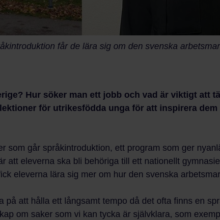
råkintroduktion får de lära sig om den svenska arbetsma
erige? Hur söker man ett jobb och vad är viktigt att t
ktioner för utrikesfödda unga för att inspirera dem til
ver som går språkintroduktion, ett program som ger nyan
r att eleverna ska bli behöriga till ett nationellt gymnas
en fick eleverna lära sig mer om hur den svenska arbetsm
 på att hålla ett långsamt tempo då det ofta finns en sp
unskap om saker som vi kan tycka är självklara, som exemp