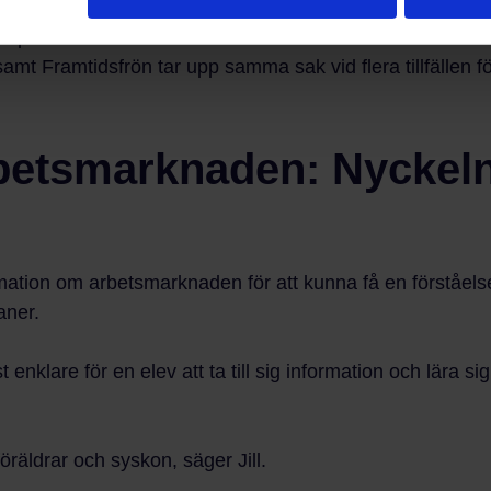
a personer för att eleverna ska få en annan inblick i vis
samt Framtidsfrön tar upp samma sak vid flera tillfällen f
betsmarknaden: Nyckeln 
rmation om arbetsmarknaden för att kunna få en förståelse
laner.
t enklare för en elev att ta till sig information och lära 
föräldrar och syskon, säger Jill.