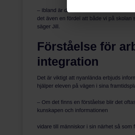
– Ibland är det bra att det kommer extern
det även en fördel att både vi på skolan 
säger Jill.
Förståelse för ar
integration
Det är viktigt att nyanlända erbjuds info
hjälper eleven på vägen i sina framtidsp
– Om det finns en förståelse blir det oftas
kunskapen och informationen
vidare till människor i sin närhet så som 