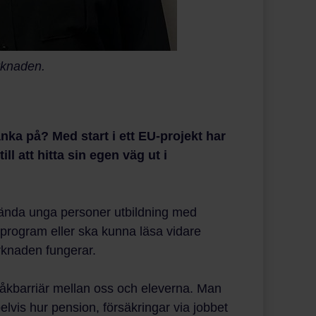
rknaden.
änka på? Med start i ett EU-projekt har
l att hitta sin egen väg ut i
lända unga personer utbildning med
ieprogram eller ska kunna läsa vidare
arknaden fungerar.
råkbarriär mellan oss och eleverna. Man
elvis hur pension, försäkringar via jobbet