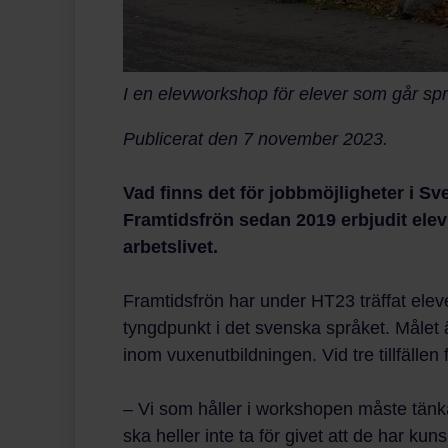
I en elevworkshop för elever som går sp
Publicerat den 7 november 2023.
Vad finns det för jobbmöjligheter i Sv
Framtidsfrön sedan 2019 erbjudit elevle
arbetslivet.
Framtidsfrön har under HT23 träffat ele
tyngdpunkt i det svenska språket. Målet ä
inom vuxenutbildningen. Vid tre tillfäll
– Vi som håller i workshopen måste tänka
ska heller inte ta för givet att de har k