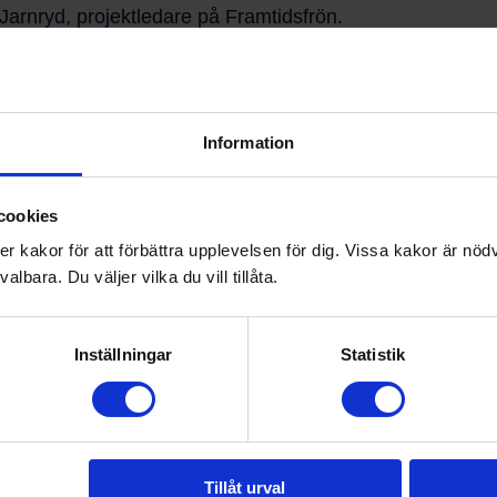
a Jarnryd, projektledare på Framtidsfrön.
-projekt leder till kun
Information
kt vid namn REACH som genomfördes 2019-2022. Syftet var
cookies
m riskerar att inte slutföra sin gymnasieutbildning. Fra
kakor för att förbättra upplevelsen för dig. Vissa kakor är nödv
 att hitta sin egen väg ut på arbetsmarknaden.
lbara. Du väljer vilka du vill tillåta.
flesta elever visade stort engagemang och intresse för att
t var efterfrågan så stor att vi valde att fortsätta erbjud
Inställningar
Statistik
kesvägledare på Anders Ljungstedts Gymnasium, där språ
 träffa personer som jobbar utanför skolans väggar.
Tillåt urval