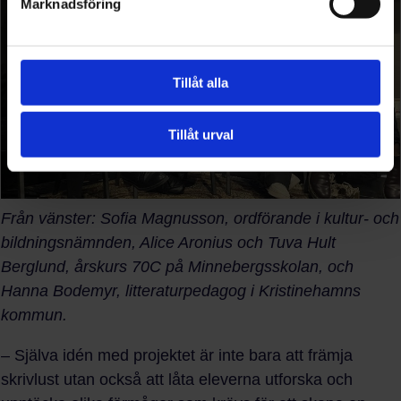
Marknadsföring
Tillåt alla
Tillåt urval
Från vänster: Sofia Magnusson, ordförande i kultur- och
bildningsnämnden, Alice Aronius och Tuva Hult
Berglund, årskurs 70C på Minnebergsskolan, och
Hanna Bodemyr, litteraturpedagog i Kristinehamns
kommun.
– Själva idén med projektet är inte bara att främja
skrivlust utan också att låta eleverna utforska och