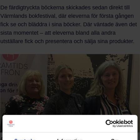
De färdigtryckta böckerna skickades sedan direkt till
Värmlands bokfestival, där eleverna för första gången
fick se och bläddra i sina böcker. Där väntade även det
sista momentet – att eleverna bland alla andra
utställare fick och presentera och sälja sina produkter.
Från vänster: Ann-Britt, Veronica och Marie på