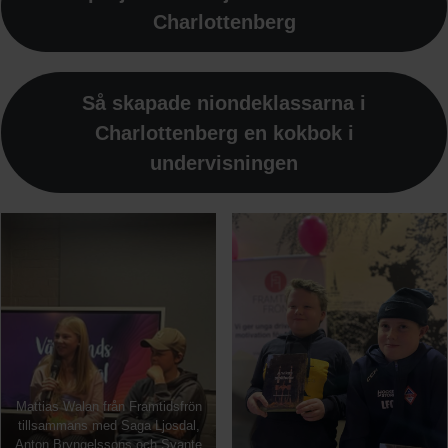
Charlottenberg
Så skapade niondeklassarna i
Charlottenberg en kokbok i
undervisningen
Mattias Walan från Framtidsfrön
tillsammans med Saga Ljosdal,
Anton Bryngelssons och Svante