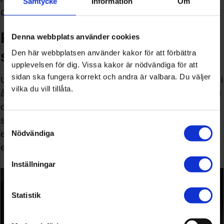
Samtycke
Information
Om
Gunnarbyskolan i Eda kommun.
Paneldebatt om framtidens
Denna webbplats använder cookies
skolbibliotek
Den här webbplatsen använder kakor för att förbättra
upplevelsen för dig. Vissa kakor är nödvändiga för att
sidan ska fungera korrekt och andra är valbara. Du väljer
Utöver försäljning av sina egna böcker fick även elever i
vilka du vill tillåta.
årskurs 7 från Minnebergsskolan delta i ett panelsamtal
om skolbibliotek, hur de används idag, hur eleverna
skulle vilja använda dem, samt hur läsintresset hos
Samtyckesval
Nödvändiga
eleverna ser ut. Debatten leddes av Oda Larsson,
enhetschef på kulturavdelningen vid region Värmland.
Inställningar
Statistik