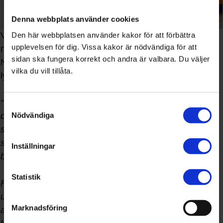
Denna webbplats använder cookies
Vinnaren av tävlingen och priset på 5000 SEK att göra
Den här webbplatsen använder kakor för att förbättra
upplevelsen för dig. Vissa kakor är nödvändiga för att
något roligt med klassen gick till årskurs 6 från
sidan ska fungera korrekt och andra är valbara. Du väljer
Norrköpings Montessoriskola. Motiveringen från jury
vilka du vill tillåta.
lyder:
“I hård konkurrens av alla kreativa tävlingsbidrag hade
Samtyckesval
Nödvändiga
det vinnande förslaget ett extra tilltalande koncept – en
station som på tydligt sätt upplevs som Norrköpings
station. Den lokala anknytningen var tydligt läsbar inte
Inställningar
bara som en övergripande idé utan även i detaljerna.
Statistik
Förslaget visade också på många innovativa lösningar
ur klimataspekter med bland annat välgrundade
Marknadsföring
argument kring materialval. Illustrationer och