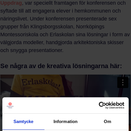
Uppdrag
, var speciellt framtagen för konferensen och
syftade till att engagera elever i hemkommunen och
näringslivet. Under konferensen presenterade sex
grupper från Klingsborgsskolan, Norrköpings
Montessoriskola och Erlaskolan sina lösningar i form av
välgjorda modeller, handgjorda arkitektoniska skisser
och snygga presentationer.
Se några av de kreativa lösningarna här:
Samtycke
Information
Om