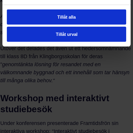
källhänvisningar gav förslaget en tydlig presentation.
Alla förslag visade upp inbjudande stationsmiljöer och i
Tillåt alla
det här förslaget möts resenären av Norrköping redan i
stationen.“
Tillåt urval
Utöver det delades det även ut ett hedersomnämnande
till klass 8D från Klingborgsskolan för deras
”
genomtänkta lösning för resandet med en
välkomnande byggnad och ett innehåll som tar hänsyn
till många olika behov.“
Workshop med interaktivt
studiebesök
Under konferensen presenterade Framtidsfrön sin
interaktiva workshop: “Interaktivt studiebesök i